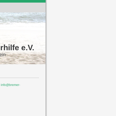
hilfe e.V.
ein
:
info@bremer-